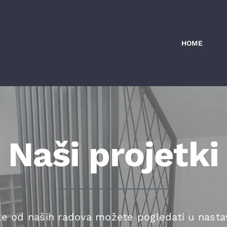
HOME
Naši projetki
e od naših radova možete pogledati u nasta