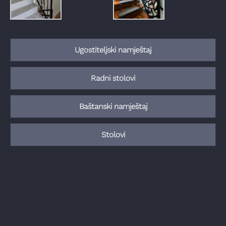
Ugostiteljski namještaj
Radni stolovi
Baštanski namještaj
Stolovi